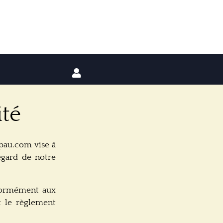
ité
ppau.com vise à
égard de notre
nformément aux
t le règlement