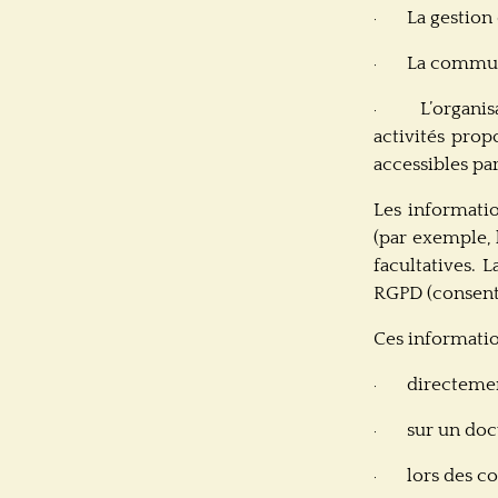
La gestion 
·
La communi
·
L’organis
·
activités prop
accessibles par
Les informati
(par exemple, 
facultatives. 
RGPD (consente
Ces informatio
directemen
·
sur un doc
·
lors des c
·