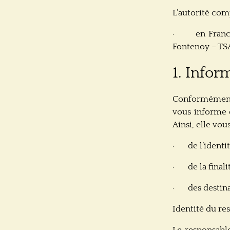
L’autorité com
en Franc
·
Fontenoy – TSA 
1. Infor
Conformément a
vous informe 
Ainsi, elle vou
de l’ident
·
de la final
·
des destin
·
Identité du re
Le responsable