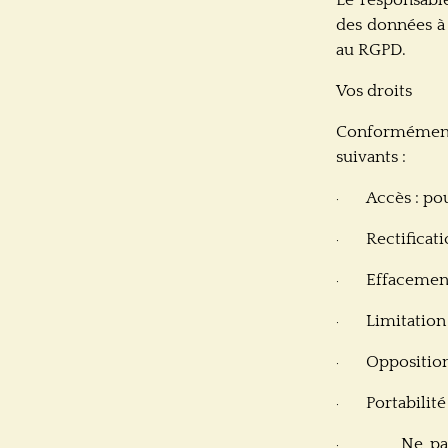
des données à
au RGPD.
Vos droits
Conformément à
suivants :
Accès : po
·
Rectificati
·
Effacement
·
Limitation 
·
Opposition 
·
Portabilité
·
Ne pa
·