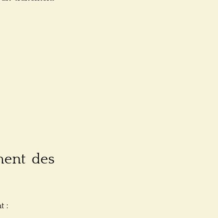
ement des
t :