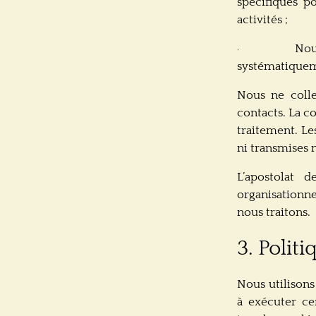
spécifiques p
activités ;
Nou
·
systématiquem
Nous ne colle
contacts. La c
traitement. Le
ni transmises n
L’apostolat
organisationne
nous traitons.
3. Polit
Nous utilisons
à exécuter cer