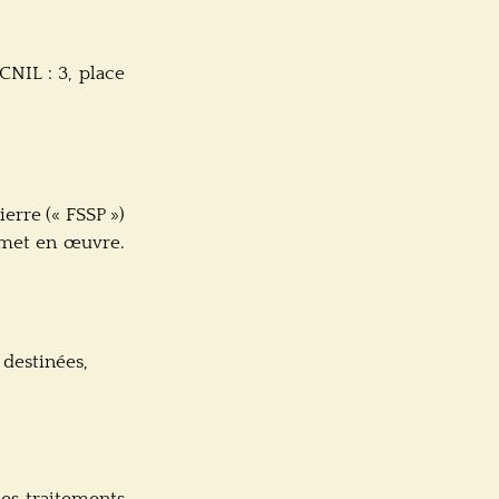
CNIL : 3, place
erre (« FSSP »)
 met en œuvre.
 destinées,
des traitements