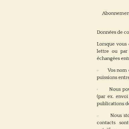
Abonnement (
Données de c
Lorsque vous ê
lettre ou pa
échangées entr
Vos nom e
·
puissions entr
Nous pou
·
(par ex. envo
publications de
Nous sto
·
contacts son