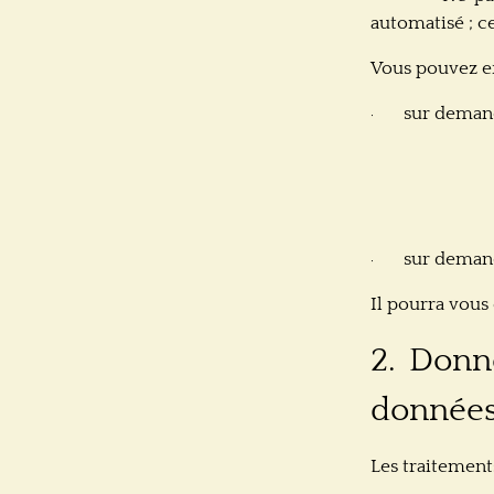
automatisé ; ce
Vous pouvez ex
sur demand
·
sur deman
·
Il pourra vous 
2. Donné
donnée
Les traitemen